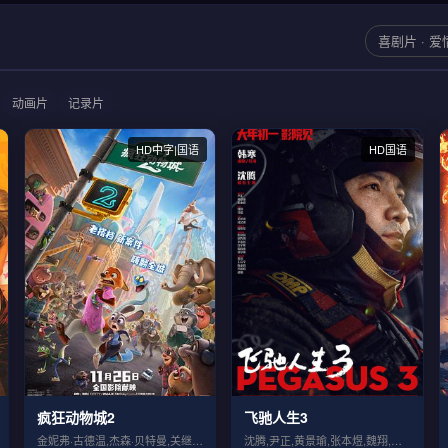
喜剧片 · 爱
动画片
记录片
HD中字|国语
HD国语
疯狂动物城2
飞驰人生3
金妮弗·古德温,杰森·贝特曼,关继威,福...
沈腾,尹正,黄景瑜,张本煜,魏翔,沙溢,...