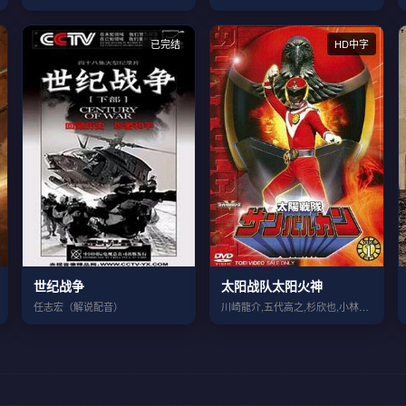
已完结
HD中字
世纪战争
太阳战队太阳火神
任志宏（解说配音）
川崎龍介,五代高之,杉欣也,小林朝夫