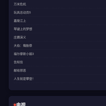
万米危机
玩具总动员5
嘉陵江上
琴键上的梦想
庄蹻演义
大伯：殤胎祭
福尔摩斯小姐3
告知信
献给邪恶
人生就是攀登！
电视