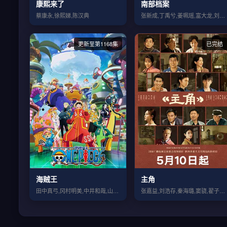
康熙来了
南部档案
蔡康永,徐熙娣,陈汉典
张新成,丁禹兮,姜珮瑶,富大龙,刘令姿,...
更新至第1168集
已完结
海贼王
主角
田中真弓,冈村明美,中井和哉,山口胜平,...
张嘉益,刘浩存,秦海璐,窦骁,翟子路,王...