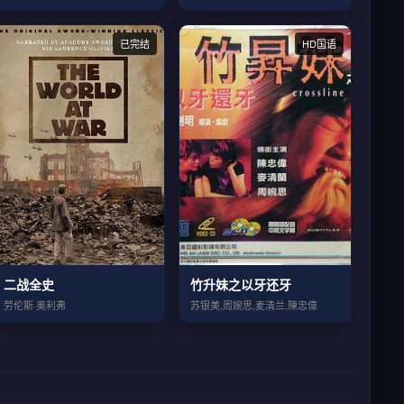
已完结
HD国语
二战全史
竹升妹之以牙还牙
劳伦斯·奥利弗
苏银美,周婉思,麦清兰,陳忠偉