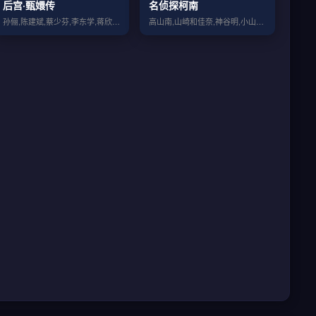
后宫·甄嬛传
名侦探柯南
孙俪,陈建斌,蔡少芬,李东学,蒋欣,陶昕...
高山南,山崎和佳奈,神谷明,小山力也,林...