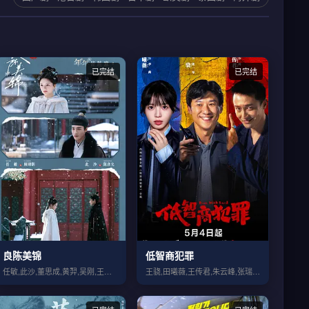
已完结
已完结
良陈美锦
低智商犯罪
任敏,此沙,董思成,黄羿,吴刚,王思懿,...
王骁,田曦薇,王传君,朱云峰,张瑞涵,姜...