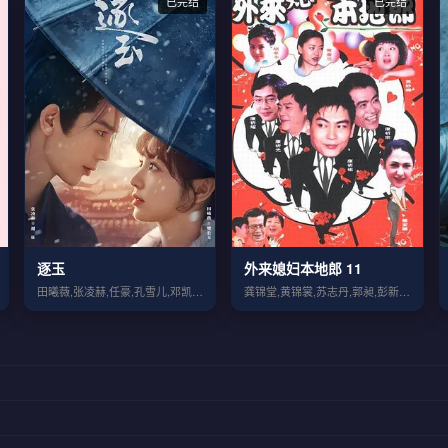
已完结
已完结
逐玉
外来媳妇本地郎 11
田曦薇,张凌赫,任豪,孔雪儿,邓凯,李卿
龚锦堂,黄锦裳,苏志丹,郭昶,彭新智,徐...