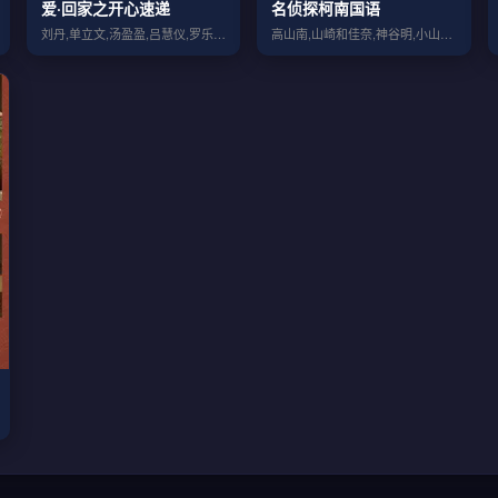
爱·回家之开心速递
名侦探柯南国语
刘丹,单立文,汤盈盈,吕慧仪,罗乐林,马...
高山南,山崎和佳奈,神谷明,小山力也,林...