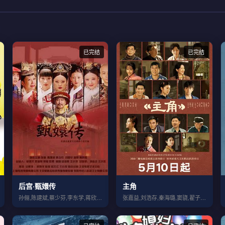
已完结
已完结
后宫·甄嬛传
主角
孙俪,陈建斌,蔡少芬,李东学,蒋欣,陶昕...
张嘉益,刘浩存,秦海璐,窦骁,翟子路,王...