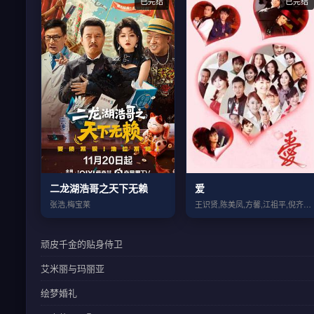
已完结
已完结
二龙湖浩哥之天下无赖
爱
张浩,梅宝莱
王识贤,陈美凤,方馨,江祖平,倪齐民,刘...
顽皮千金的贴身侍卫
艾米丽与玛丽亚
绘梦婚礼