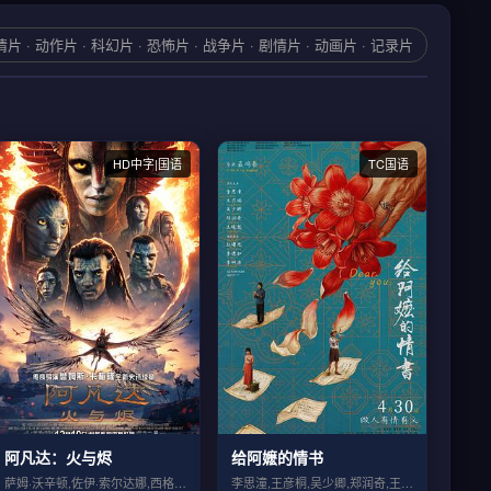
情片 · 动作片 · 科幻片 · 恐怖片 · 战争片 · 剧情片 · 动画片 · 记录片
HD中字|国语
TC国语
阿凡达：火与烬
给阿嬷的情书
萨姆·沃辛顿,佐伊·索尔达娜,西格妮·韦...
李思潼,王彦桐,吴少卿,郑润奇,王晓慧,...