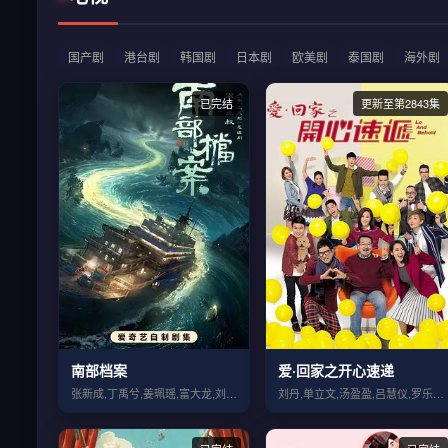
国产剧
港台剧
韩国剧
日本剧
欧美剧
泰国剧
海外剧
已完结
更新至第2843集
南部档案
爱·回家之开心速递
张新成,丁禹兮,姜珮瑶,富大龙,刘令姿,...
刘丹,单立文,汤盈盈,吕慧仪,罗乐林,马...