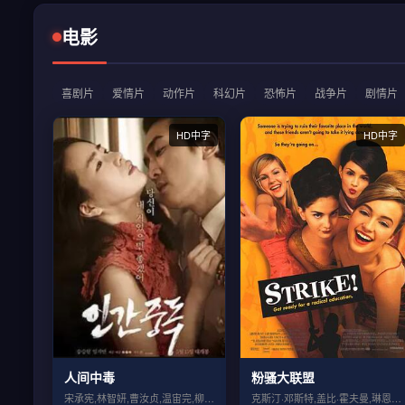
电影
喜剧片
爱情片
动作片
科幻片
恐怖片
战争片
剧情片
HD中字
HD中字
人间中毒
粉骚大联盟
宋承宪,林智妍,曹汝贞,温宙完,柳海真,...
克斯汀·邓斯特,盖比·霍夫曼,琳恩·雷德...