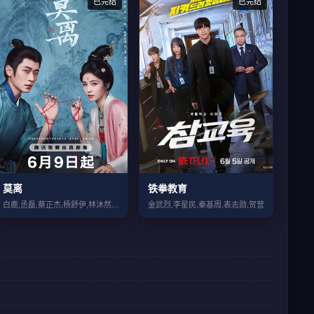
已完结
已完结
莫离
铁拳教育
白鹿,丞磊,蔡正杰,杨舒伊,林沐然,董洁...
金武烈,李星民,秦基周,表志勋,贺营