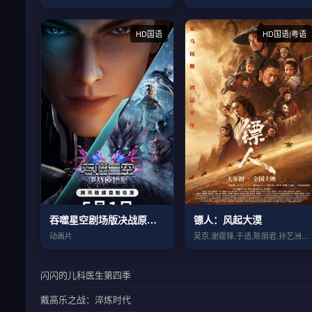
HD国语
HD国语|粤语
吞噬星空剧场版决战原始星
镖人：风起大漠
动画片
吴京,谢霆锋,于适,陈丽君,孙艺洲,此沙...
闪闪的儿科医生第四季
戴高乐之战：淬炼时代